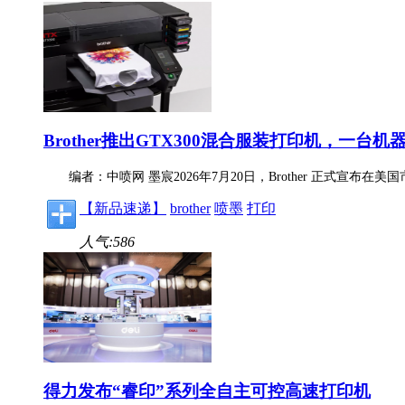
Brother推出GTX300混合服装打印机，一台
编者：中喷网 墨宸2026年7月20日，Brother 正式宣
【新品速递】
brother
喷墨
打印
人气:586
得力发布“睿印”系列全自主可控高速打印机