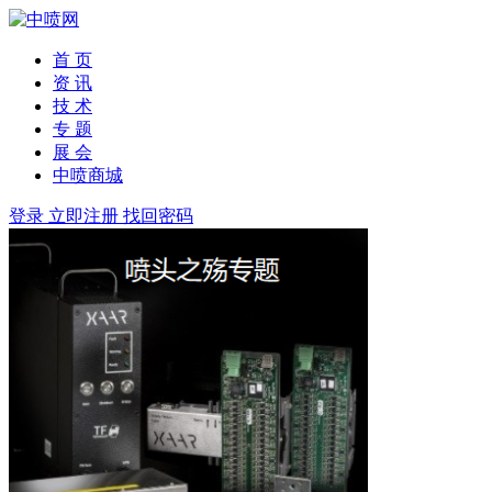
首 页
资 讯
技 术
专 题
展 会
中喷商城
登录
立即注册
找回密码