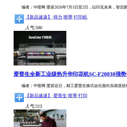
编者：中喷网 墨宸2026年7月1日至2日，以印见未来，智
【新品速递】
得力
喷墨
打印机
人气:586
爱普生全新工业级热升华印花机SC-F20030强
编者：中喷网 墨宸近日，精工爱普生株式会社面向东南亚纺织市场正式
【新品速递】
爱普生
喷墨
打印
人气:515