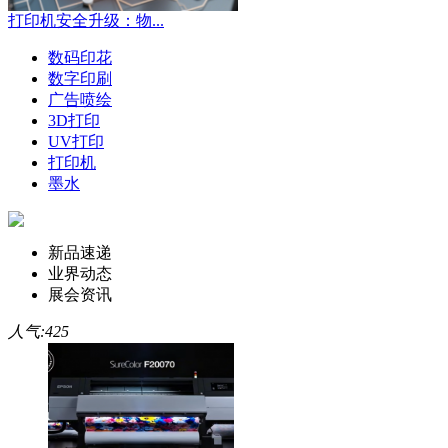
打印机安全升级：物...
数码印花
数字印刷
广告喷绘
3D打印
UV打印
打印机
墨水
新品速递
业界动态
展会资讯
人气:425