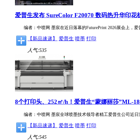
爱普生发布 SureColor F20070 数码热升华印花
编者：中喷网 墨宸在近日落幕的FuturePrint 2026展会
【新品速递】
爱普生
喷墨
打印
人气:535
8个打印头、252㎡/h！爱普生“蒙娜丽莎”ML-18
编者：中喷网 墨宸全球喷墨技术领导者精工爱普生公司近日宣布，
【新品速递】
爱普生
喷墨
打印
人气:545