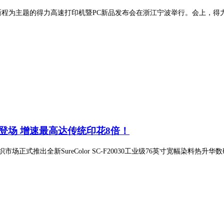
启新程为主题的得力高速打印机暨PC新品发布会在浙江宁波举行。会上，得
势登场 增速最高达传统印花8倍！
推出全新SureColor SC-F20030工业级76英寸宽幅染料热升华数码